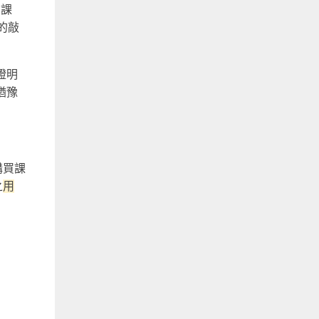
的課
的敲
證明
猶豫
購買課
之
用