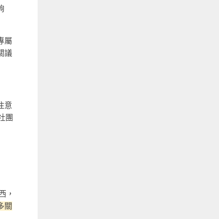
夠
專屬
關議
注意
社團
西，
多關