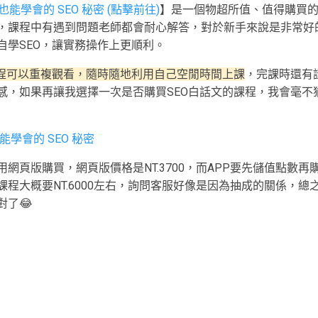
能學會的 SEO 秘密 (點擊前往)
】是一個物超所值、值得購買
，課程中有遇到問題老師都會耐心解答，對於新手來說是非常好
自學SEO，讓實務操作上更順利。
文課程可以重複觀看，隨時隨地利用自己空閒時間上課
，完課時還有
感，如果再讓我選擇一次是否購買SEO白話文的課程，我會毫不
學會的 SEO 秘密
網頁版購買，網頁版價格是NT.3700，而APP要先儲值點數再
課程大概要NT.6000左右，詢問客服好像是因為抽成的關係，總
對了😂