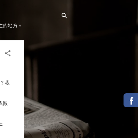
往的地方。
？我
與數
在