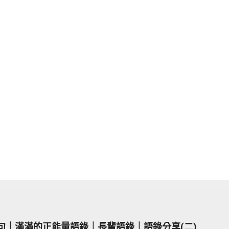
金句｜滿滿的正能量語錄｜長輩語錄｜語錄分享(二)