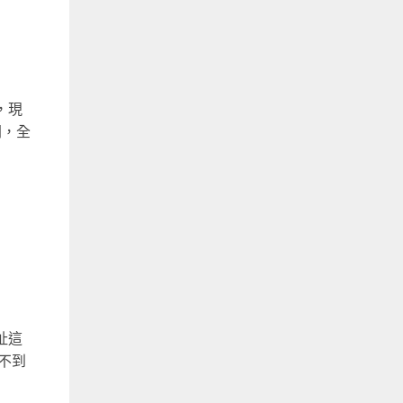
，現
間，全
址這
不到