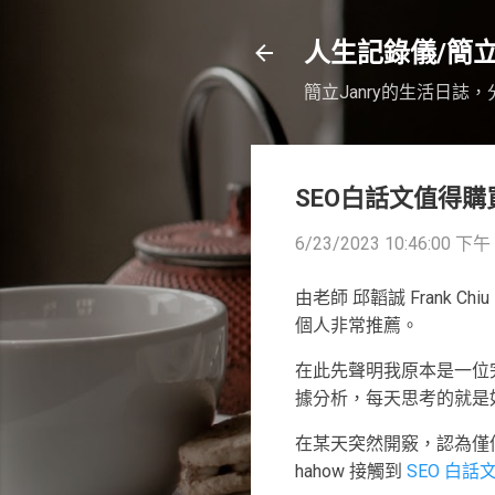
人生記錄儀/簡立J
簡立Janry的生活日
SEO白話文值得購
6/23/2023 10:46:00 下午
由老師 邱韜誠 Frank Chi
個人非常推薦。
在此先聲明我原本是一位
據分析，每天思考的就是
在某天突然開竅，認為僅
hahow 接觸到
SEO 白話