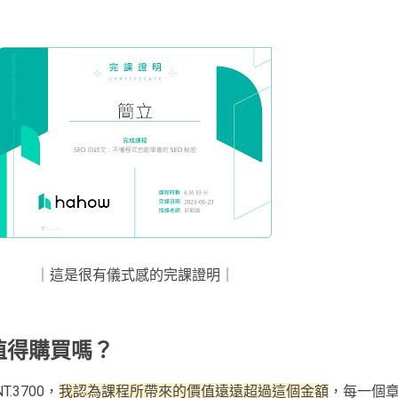
｜這是很有儀式感的完課證明｜
值得購買嗎？
.3700，
我認為課程所帶來的價值遠遠超過這個金額
，每一個