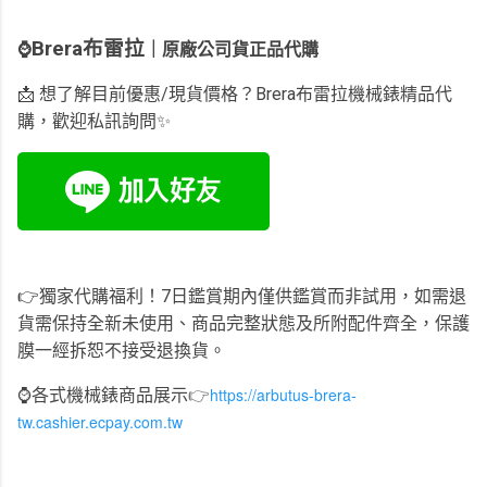
Brera布雷拉
⌚️
｜
原廠公司貨正品代購
📩 想了解目前優惠/現貨價格？Brera布雷拉機械錶精品代
購，歡迎私訊詢問✨
👉獨家代購福利！7日鑑賞期內僅供鑑賞而非試用，如需退
貨需保持全新未使用、商品完整狀態及所附配件齊全，保護
膜一經拆恕不接受退換貨。
https://arbutus-brera-
⌚️
各式機械錶商品展示
👉
tw.cashier.ecpay.com.tw