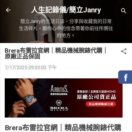
跳到主要內容
人生記錄儀/簡立Janry
簡立Janry的生活日誌，分享與收藏我的日常
生活碎片，願你心中的信念帶著你前往所嚮往
的地方。
Brera布雷拉官網｜精品機械腕錶代購｜
原廠正品保固
7/17/2025 09:03:00 下午
Brera布雷拉官網｜精品機械腕錶代購