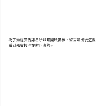
為了過濾廣告訊息所以有開啟審核，留言送出後這裡
張
看到都會核准並做回應的✨
貼
留
言