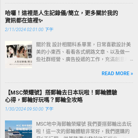
告數據雖然還未達到理想轉換，但出現以下
台排程 社群行銷整合，長期合作...
麼挑選才是最好的？ 這篇文章主要針對以上
行。 每個夢想，都是在現實中堅持不懈才實
的精神和對夢想的堅持，多年來的改良和進
幾種狀況，可以繼續觀察並逐步優化： 成本
內容，並分享喝橄欖油心得體驗 橄欖油什麼
現的。 自己戰勝自己才是最可貴的勝利。 苦
哈囉！這裡是人生記錄儀/簡立，更多關於我的
步，品牌不斷地創新和著重於高品質機械機
逐漸下降、互動率穩定上升 受眾對內容有回
時候喝最好？ 橄欖油什麼時候喝最好？這個
想沒有盼頭，苦幹才有奔頭。 既然我已經踏
資訊都在這裡✨
芯成為我們的靈魂，意味著人生是經得起時
饋（留言、私訊、網站點擊等） 有導流到目
問題沒有絕對標準答案，但根據多數人的經
上這條道路，那麽，任何東西都不應妨礙我
間考驗，同時去享受每分每秒的跳動，令每
標平台，並開始累積行為事件（例如進站、
2/11/2024 02:01:00 下午
驗與研究建議，不同時間喝，對身體的影響
沿著這條路走下去。 —— 康德 把握現在、就
個時刻更加珍貴。 Arbutus 愛彼特的設計概
加購物車等） 這表示演算法正在理解你的廣
也略有不同： 空腹喝橄欖油：啟動腸胃蠕
是創造未來。 那些比我強大的人都還在拼
念 Arbutus的重要設計元素是來自「感受格
告內容與受眾反應，此時維持設定穩定、持
關於我 設計相關科系畢業，日常喜歡設計美
動、潤滑消化道 許多人習慣一早起床、空腹
命。我有什麼理由不去努力。 心態決定高
調，始於工藝」，設計師為每個系列都花了
續觀察是比較正確的做法。不要頻繁調整太
美的小東西、看看各式網路文章、以及做一
喝一湯匙橄欖油，因為橄欖油的脂肪酸結構
度，細節決定成敗。 個人與不一樣的人在一
心思去呈現不同的風格，與工程師彼此合作
多變數，以免打斷演算法的學習進程。 廣告
些社群經營、廣告投遞的工作，充滿創意和
能促進腸胃蠕動，有些人甚至說它可以改善
起也會出現不一樣的價值!一個人與不一樣的
無間，反復思酌去使每個系列都保持穩定的
成效不理想怎麼辦？三個優化方向別錯過 廣
想法的SOHO族。 樂於分享，對於撰寫文案
排便習慣，減少腹脹、便祕等狀況。 搭配方
平台也會體現不同的價值。 價值不等同於付
精細質量。 Arbutus 愛彼特 的品牌理念 團隊
READ MORE »
告成效不佳，不代表你不適合做廣告，大多
有著極大的興趣，因此誕生了人生記錄儀，
式：一湯匙橄欖油 + 一小杯溫水，或加幾滴
出，但是付出卻可以換來價值。 你要做沖出
們的理念是讓更多人體驗機械手錶的耐用
數新手的問題，不是預算不夠，而是方向沒
記錄日常碎片、也記錄生活中美好的瞬間，
檸檬汁調整口感。 如果你本身胃酸分泌多、
的黑馬 而不是墜落的星星。 成功是由日覆一
性，超過20年在機械腕錶界的毅力，以巧妙
對。 受眾設定錯誤： 你可能選了太廣泛的對
在這個部落格裡會充滿我對生活的熱忱。
容易胃食道逆流，空腹飲用反而可能造成反
【MSC榮耀號】搭郵輪去日本玩啦！郵輪體驗
日的點滴努力匯聚而成的。 精彩的人生是在
的設計和質量去承諾提供可承受的高品質機
象，導致系...
Gmail | aa0917945489@gmail.com 初衷 人
胃、不適。 睡前喝橄欖油：改善飢餓感、可
心得，郵輪好玩嗎？郵輪全攻略
有限生命中實現無限價值的人生。 青春由磨
械手錶。 ⌚️ Arbutus 愛彼特｜ 官方特約正品
生記錄儀不僅僅是記錄自己的生活，希望還
能有助睡眠品質 有一派人則傾向在睡前半小
礪而出彩，人生因奮鬥而升華！ 當我們遠離
代購 購買附原廠保證書、原廠錶盒、售後保
1/30/2024 09:50:00 下午
能夠帶來正能量、勵志、有價值的內容✨ 精
時喝橄欖油，因為可以穩定血糖波動，避免
了言語與是非，我們的一切存在也就真實地
固 ARBUTUS愛彼特 x BRERA布雷拉 📩 想了
品機械腕錶代購 ARBUTUS愛彼特 x BRERA布
半夜肚子餓醒，溫和的脂肪能讓人感到飽
顯露了本來的價值。 沒人會嘲笑竭盡全力的
解目前優惠/現貨價格？ 直接截圖商品或提
MSC地中海郵輪榮耀號 我們要搭郵輪出去玩
雷拉 原廠公司貨正品直出，購買附原廠錶
足，心理上也較容易放鬆，搭配含抗氧化成
人。 —— 《家庭教師》 只有不斷找尋機會的
供商品編號給我 我來為您查詢與報價😚✨ ⌚️
啦！這一次的郵輪體驗非常好，我們選購的
盒、原廠保證書、保固售後，歡迎私訊詢問
分（如多酚）的初榨橄欖油，可以降低壓力
人才會及時把握機會。 笨鳥先飛早入林，笨