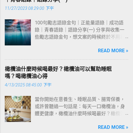
候他們只是畫面做的很像而已，用當然還是
素而造成的故障，可提供收費之售後服務。
5～10 天才會慢慢看到變化；若是轉換導向
度管理，時程一目瞭然 專案式管理思維，讓
能用，就是帳密也被記錄走了 Threads流量
11/27/2023 08:29:00 下午
可自行聯繫原廠保固維修，依隨貨附上的原
（像是銷售、報名），建議觀察至少 14 天以
每個設計階段的修改與定稿都有清晰的時間
密碼｜壹 首先第一個，也是基本題， 演算法
廠保證卡為主(影本與購買證明無效)， 或私
上，並搭配後台的事件追蹤與報表資料來分
軸，讓你隨時掌握工作進度，告別追稿焦
會根據你互動的內容為你推薦相關貼文 ，到
100句勵志語錄金句｜正能量語錄｜成功語
訊我代您聯繫詢問原廠 ，僅服務與本人代購
析趨勢。 不要因為短期看不到效果就放棄，
慮。 4. 多元支付與合規流程，合作超安心 可
這裡你一定會有疑問「可是他還是會冒出我
錄｜青春語錄｜語錄分享(一) 分享與收集一
的商品~ ⌚️ Arbutus 愛彼特｜ 原廠公司貨正
也不要持續燒錢卻不做優化，觀察數據變化
刷卡、可匯款，支援第三方金流支付，保障
根本沒興趣的東西」，所以我們繼續往下看
些勵志語錄金句，想文案的時候終於不用再
品代購 📩 想了解目前優惠/現貨價格？
與廣告學習期是否結束，是更重要的判斷依
雙方權益；同時也能配合公司行號走正式的
👇 Threads流量密碼｜貳 第二個，如果你有...
想破頭啦～ #勵志語錄 #正能量語錄 #成功
Arbutus 愛彼特機械錶精品代購，歡迎私訊詢
據。 什麼情況下應該「暫停」廣告？不是所
勞務報酬單流程，報帳請款免煩惱。 🎉 社群
READ MORE »
語錄 #青春語錄 邁開腳步，再長的路也不在
問✨ 👉獨家代購福利！7日鑑賞期內僅供鑑
有廣告都值得繼續投放 如果你的廣告在經過
包月只要 NT.10,000 ！ 推薦給有平面美編需
話下；停滯不前，再短的路也難以到達。 沒
賞而非試用，如需退貨需保持全新未使用、
完整的學習期（通常約 3～5 天）後，數據仍
求，但編制不需要請全職設計的您！多種方
有口水與汗水，就沒有成功的淚水。 成功是
商品完整狀態及所附配件齊全，保護膜一經
橄欖油什麼時候喝最好？橄欖油可以幫助睡眠
明顯偏低，例如： 每次點擊或每次成效的成
案組合歡迎談價🤝 還在煩惱想要提高品牌精
陡峭的階梯，兩手插在褲袋里是爬不上去
拆恕不接受退換貨。 ⌚️ 各式機械錶商品展示
嗎？喝橄欖油心得
本遠高於你的預期 廣告互動率極低，幾乎沒
緻度，卻不知道從何下手嗎？社群的事就交
的。 上天是公平的，有付出就有收獲。 站在
👉 https://arbutus-brera-
有人點擊 曝光數正常但轉換極差，代表內容
給簡立Janry，從頭到尾幫您規劃到好，讓各
4/13/2025 08:45:00 下午
死亡面前並不可怕，可怕的是不能犧牲的有
tw.cashier.ecpay.com.tw 來自 Arbutus 愛彼特
可能不吸引對的人 這些情況就該思考是否設
位老闆能夠專注在自己的本業身上 ★社群經
所價值。 努力去做自己該做的，但是不要期
官方的溫馨提示 為了確保您的手錶正常運
定錯誤或素材不吸引人，而不是一味地繼續
營-包月高階 多種方案組合自由搭配，讓您的
當你開始在意養生、睡眠品質、腸胃保養，
待回報，不是付出了就會有回報的，做了就
作，建議使用者在配戴Arbutus手錶之前順時
花錢，與其讓預算白白消耗，不如暫停廣
行銷預算靈活配置，最低一篇NT.1500，歡迎
或許曾聽過一句話是：每天一口橄欖油，身
不要後悔，不做才後悔。 選定一條路，堅定
針旋轉15圈， 每2~3年定期保養一次，如清
告、重新調整後再上架測試，比盲目「撐下
談價~ 社群貼文4篇- 內容依規劃完整呈現可
體更健康，橄欖油什麼時候喝最好？橄欖油
不移地走下去，只要你堅定夢想，即使前方
潔、保養、換機芯油等 ARBUTUS愛彼特機械
去」來得有效。 什麼情況下應該持續投放？
多圖 對應風格的限動4則 包月專屬內容規
可以幫助睡眠嗎？為什麼都說橄欖油可以養
是死胡同，你可以開辟出一條新的道路出
錶評價 Arbutus品牌的創立於1980年，由兩
效果不是馬上來，但正在發酵 相對地，若廣
READ MORE »
劃、品牌資訊整理 品牌風格與視覺統一 雙平
胃、改善便秘呢？橄欖油產品那麼多，該怎
來。 既然選擇遠方，當不負青春，砥礪前
位合作友伴對機械錶的熱誠開始，永不放棄