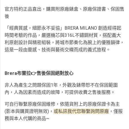
官方特約正品直出，購買附原廠錶盒、原廠保證書、保固售
後
「經典質感，細節永不妥協」BRERA MILANO 創造經得起
時間考驗的作品，嚴選機芯與316L不鏽鋼材質，搭配義大
利原創設計與精密組裝，將城市節奏化為腕上的優雅韻律，
這是一段由靈感、技術與藝術交織而成的義式旅程。
Brera布雷拉👉售後保固絕對放心
非人為產生之問題保固1年，外觀及錶帶恕不在保固範圍
內，人為因素而造成的故障，可提供收費之售後服務。
可自行聯繫原廠保固維修，依隨貨附上的原廠保證卡為主
(影本與購買證明無效)，
或私訊我代您聯繫詢問原廠
，僅服
務與本人代購的商品~