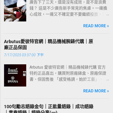
坤未定，你我都是黑馬。 成功不是將來才有
安。 現實中的恐怖，遠比不上想象中的恐怖
廣告下了三天，還是沒有成效，是不是浪費
期合作還是短期配合，都歡迎找我聊聊！ 不
如何推薦的？ Threads上為你推薦的貼文都
的，而是從決定要做的那一刻起，持續累積
那麼可怕。 如果有機會，就把握吧；如果有
錢？ 這是不少廣告新手常見的焦慮。一邊擔
管是品牌視覺規劃、LOGO設計、社群外包、
是怎麼來的？你有沒有覺得Threads為你推薦
而成。 增加收入能夠讓我們送一口氣，去過
標，就奮進吧！早安！ 曾經輸掉的東西，只
心成效，一邊又不確定要不要繼續投放，更
DM型錄、電商美編、名片設計、AI生成圖調
的貼文時常不符合你的興趣，甚至是平常根
想要的生活，去儲蓄，去慷慨給予－克里斯
要你想，就一定可以再一點一點贏回來。早
常問的問題是：「廣告到底要多久才會有
整，通通都沒有問題！ 帶想要的範例圖私訊
本不會看的東西？ 我花了一個禮拜的時間非
特爾潘恩 夢想、物質、色彩鮮豔的生活，摸
READ MORE »
安！ 用最清澈的眼睛，去看這世界最美的風
效？」、「是不是成效不好就該停了？」 廣
討論可以讓我更快了解您的需求~ 您不用負
常積極的參與社群內容，不管是發文留言，
不到的星光斑斕，生活中那些閃閃發光的東
景。早安。 雨會停，心會晴，沒有什麼會永
告不是打下去就馬上有效：先釐清期待值 不
擔相關人事成本，採論件計酬遠端的方式合
還是跟任何貼文做互動，或是到處追蹤募
西，美好精緻的人生，都要靠自己一步步走
遠糟糕透頂。早安。 早呀，...
少人以為，廣告只要花錢曝光，幾小時內就
作，能夠靈活調配行銷預算， 通常單月1萬
Arbutus愛彼特官網｜精品機械腕錶代購｜原
粉，終於研究出來的結論 補充更新： 想要獲
出來。 讓夢想作為心中的明燈，照亮前路未
能看到成果，但對 Facebook / Instagram 廣
元以內即可解決基本平面美編的問題 多種方
廠正品保固
得Threads的流量，自己也要多使用Threads
知的的荒蕪。 願你不被歲月磨平稜角，不對
告來說，演算法需要時間學習你設定的對象
案組合自由搭配，歡迎談價~ 💡 為什麼選擇
這個社群，貢獻一下互動，最一開始沒有這
世事消極抱怨，你所有的選擇都不是因為不
7/17/2025 03:37:00 下午
與內容互動的模式，這段時間稱為「學習
與「簡立 Janry」合作？ 找設計發案，不只
個規則，不過最近有發現單純更新貼文但沒
得已，而是出於真的喜歡。 用持續的成功建
期」，在學習期內，廣告表現起伏不定，數
看作品，更看重「安心感」與「專業度」，
有增加社群使用時間的話，貼文不容易自然
立正向回饋，讓自己的自信不斷增長。 生無
Arbutus 愛彼特官網｜精品機械錶代購 官方
據不穩定是常見的現象。 如果你過於頻繁地
這是我給每位合作夥伴的四大承諾： 1. 價格
推廣出去 這個規則在IG、FB、TikTok也有，
捷徑，一次次逼自己完成不可能，你會成為
特約正品直出，購買附原廠錶盒、原廠保證
修改廣告設定（例如換受眾、換素材、改預
公開透明，預算精準掌握 你不用經歷繁瑣的
所以Threads跟上並不意外， 建議可以先從
最大的可能。 你如何配置你的時間、經歷和
書、保固售後 「感受格調，始於工藝」，以
算），演算法就得重新學習，反而更難產出
「私訊報價」攻防戰，我的服務均採公開透
每天使用Threads正常瀏覽貼文至少40分鐘
才華，最終會決定你的人生格局。 不要讓自
獨特個性化的風格引領潮流，展現內外兼具
成效，需要放下「立即見效」的期待，給廣
明定價，讓你在專案規劃初期就能精準控管
開始 如果你本身就有在滑的話就沒差，如果
READ MORE »
己覺得太閒，事多的時候自然有收穫，能在
的個人品味，喚醒你對細節的堅持，與對生
告幾天到一週的空間累積數據。 廣告多久才
行銷成本。 2. 全職接案，溝通順暢不消失 很
沒有的話可以去找一下自動幫你滑貼文還會
過程中增長見聞；安逸或許舒適，但是我們
活質感的自我要求。 ARBUTUS愛彼特👉售
看得到效果？常見時間參考 不同的廣告目
多兼職接案者常因為正職工作而無法即時回
當你按讚的輔助程式哈😆 對了， 請避免在其
就像鐵鍬一樣，長時間不用是會...
後保固絕對放心 非人為產生之問題保固1
標，成效出現的速度也不同，如果你的目標
100句勵志語錄金句｜正能量語錄｜成功語錄
訊，我是全職接案者，時間彈性自由、回覆
他平台需要輸入社群帳密的輔助程式 ，有時
年，外觀及錶帶恕不在保固範圍內，人為因
是增加品牌曝光或累積粉絲互動，可能需要
｜青春語錄｜語錄分享(一)
迅速，是你最可靠的設計後盾。 3. 專案式進