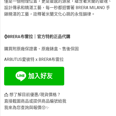
僅是一個物理位置，更是靈感的源泉，蘊含著米蘭的靈魂、
設計傳承和精湛工藝，每一秒都迴響著 BRERA MILANO 手
錶精湛的工藝，詮釋著米蘭文化心跳的永恆韻律。
⌚️BRERA布雷拉
｜
官方特約正品代購
購買附原廠保證書、原廠錶盒、售後保固
ARBUTUS愛彼特 x BRERA布雷拉
📩 想了解目前優惠/現貨價格？
直接截圖商品或提供商品編號給我
我來為您查詢與報價😚✨