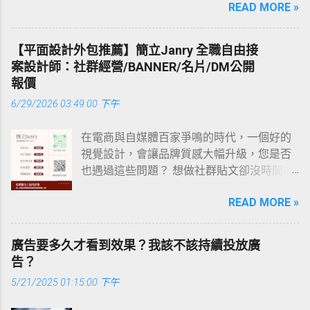
骨銘心，早安！ 剛而不傲，和而不阿，直而
READ MORE »
中，新社群是一個新開始，已經有一群人開
認真生活過的人，都能成為獨一無二的主
不挺，威而不猛，早安！ 早上好！新的一天
始在佈局Threads的市場，等待時間的發酵，
角。 我會一直努力下去，每天充滿動力，沿
祝你健康又如意，一切都順利！ 生活每天都
今天就針對現階段的演算法來做分析，都是
途春暖花開。 遇見的人，都成了過往；走過
【平面設計外包推薦】簡立Janry 全職自由接
會有變化，期待是一件值得的事情。新的一
實測筆記整理可以放心看😜 Threads演算法
的路，都成了勳章。 人一旦墮落，即使是短
案設計師：社群經營/BANNER/名片/DM公開
天，新的開始，早安。 路不在腳下，路在心
大解析 會看這篇文章的人不外乎就是想知道
暫的幾年，上帝就會以最快的速度，收走你
報價
里，願你的路程平安幸福，早安 每一天都是
Threads流量怎麼來？貼文要如何曝光出去？
的天賦和力量。 學習，賺錢，這是一輩子都
全新的開始，每一天都會有最好運氣。 美好
6/29/2026 03:49:00 下午
首先講一個大家都能懂的，只要有人對你的
要做的事，永遠不能停下來。 你背不下來的
的一天，開始了，祝我的親朋好友好運連
貼文按讚、留言、轉發、引用等互動，或是
書，總有人能背下來，你做不出來的題，總
連。 【定時香氛蠟燭燈】生日送禮首選、融
在電商與自媒體百家爭鳴的時代，一個好的
在你的貼文停留比較久的時間，那麼你的這
有人能做出來，你願意拖到明天的事，總有
蠟燈、簡約時尚心情好 (點我) 早安問候，祝
視覺設計，會讓品牌質感大幅升級，您是否
篇貼文都能夠自動曝光出去，互動越多，曝
人今天努力做完，你想去的學校別人也想
福心語送上，願你幸福健康每一天。 我們最
也遇過這些問題？ 想做社群貼文卻沒時間，
光時效越長，以此類推。 按讚、留言、轉
去，你想過的人生別人也想過。 不管前方的
值得自豪的不在於從不跌倒，而在於每次跌
對於社群要發佈什麼內容一點頭緒都沒有？
發、引用比較好懂，我多解釋一下什麼叫停
路有多苦，只要走的方向正確，不管多麼崎
倒之後都爬起來。早安，加油！我親愛的朋
READ MORE »
想找設計師，卻總是遇到報價不透明、訊息
留時間， 在你的貼文停留比較久的時間，包
嶇不平，都比站在原地更接近幸福。 世上沒
友們！ 熬夜，是因為沒有勇氣結束這一天；
已讀不回、甚至結案前夕突然消失？ 請一個
括 看貼文內容(長文) 看多張照片 回訪看貼文
有白費的努力，更沒有碰巧的成功，不要揠
賴床，是因為沒有勇氣開始這一天。早安一
專職設計師或小編發現人事成本太高，且公
看留言吃瓜vs打字很慢的人 在你的留言區論
廣告要多久才看到效果？我該不該持續投放廣
苗助長，不要急於求成，只要一點一點去
切重新開始！ 唯有日積月累的堅持，才會有
司的製圖需求也沒有那麼大？ 嗨，我是 簡立
事或吵架 滑到一半停在你的頁面睡著 後面兩
告？
做，一步步去走，成功，不過是水到渠成。
厚積薄發的成功，早安 笑而不語是一種成
Janry ，擁有 6 年職場平面設計與行銷經
個參考就好😂 遵循以上原則，流量就不是問
如果一個人必須完成一件自己不喜歡的事 ,，
長，痛而不言是一種歷練，早安！ 做個灑脫
5/21/2025 01:15:00 下午
驗，是一位 全職接案的 獨立接案者 ， 自由
題，但這只屬於表面上的邏輯，我們可以在
最好的辦法就是盡快做好 ， 然後結束。 乾
的人，忘掉舊的不安，擁有新的快樂，早
好溝通、專案式管理 的合作體驗，不管是長
更深入探討以下問題。 Threads的貼文都是