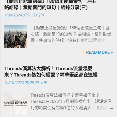
【勵志正能量語錄】180個正能量金句｜座右
咯咯叫，早起哈哈笑，心情爽朗氣色好。 讓
銘語錄｜激勵奮鬥的短句｜語錄分享(三)
每一天都充滿陽光，讓每一秒都盡情飛揚，
1/08/2024 07:51:00 下午
早安。 相信自己，從頭來過，什麼都不會
晚，新的一天開始了，早安！ 讓自己變優秀
【勵志正能量語錄】188個正能量金句｜座
才是最好的反擊。新的一月，做最好的自
右銘｜激勵奮鬥的短句 你要相信，當你很想
己，早安。 活著就有希望，有希望，就有幸
做一件事情的時候，沒有什麼可以阻擋你。
福的未來，早安！ 很多時候，顛倒一下視
你從來不知道，一個認真努力的你，可以有
角，會發現一個全新的世界。早安！ 雙手空
READ MORE »
多優秀。 日益努力，而後風生水起，眾生皆
空的人，才能懂得盡情奔跑的快樂。早安！
苦，你也不能認輸。 只有站在最高處，才不
每一個新的一天都是一個改變你自己命運的
會仰望他人的風景。 這個世界根本沒有正確
機會。早安。 你貫穿我的山河似暮色沈溺暗
Threads演算法大解析！Threads流量怎麼
的選擇，我們只不過是要努力奮鬥，使當初
燃星火，早安。 只要堅信向著明媚走，活著
來？Threads該如何經營？精華筆記都在這裡
的選擇變得正確。 不需要為了省錢而降低自
的每一天一定是陽光的。 你以深情待生活，
10/10/2023 08:08:00 下午
己的生活水準。 如果不曾開始，就永遠不會
生活也必還你一份溫暖與明媚。早安。 與其
抵達。別忘了答應自己的事，別忘記想去的
追星星不如成為像星星一樣的人，早安。 早
Threads演算法如何抓？流量如何來？
地方。 想要成為更好的人，或許要面對的最
安，朋友，願你今天好心情，生活工作都舒
Threads在2023年7月的時候推出，短短幾個
大敵人就是自己。 所有的失敗都是上帝在考
心！ 我的心意，和清晨的陽光一起，把快樂
月的時間便有超過1億的人潮湧入。 現階段
驗你是否真的熱愛。 迷惘的時候，多去做你
帶到你的心底。 有時候，越想忘記，卻越刻
他的演算法是不穩定的，可以說是還在學習
不敢面對但有用的事。 人生即舞台，每一個